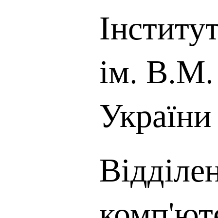
Інститу
ім. В.М
України
Відділе
комп'юте