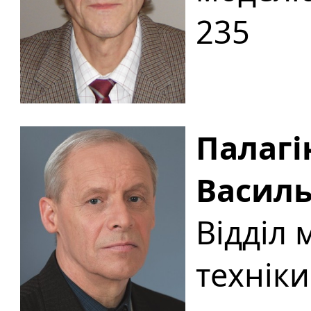
235
Палагі
Васил
Відділ
технік