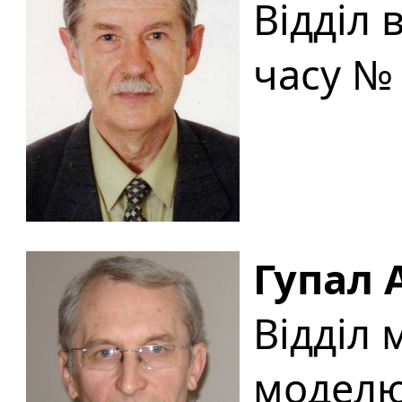
Відділ 
часу №
Гупал 
Відділ 
моделю