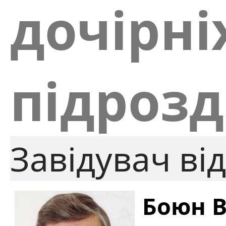
дочірні
підрозд
Завідувач від
Боюн В