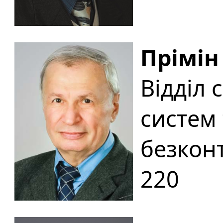
Прімін
Відділ 
систем 
безкон
220