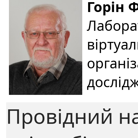
Горін 
Лабора
віртуа
організ
дослід
Провідний н