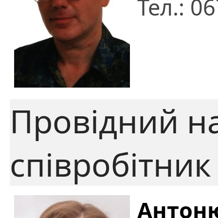
Тел.: 0
Провідний н
співробітник
Антон