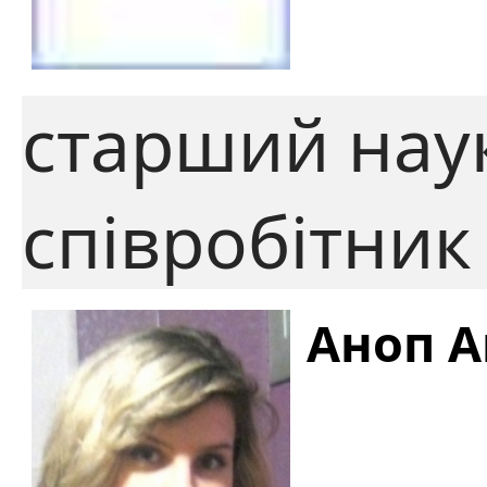
старший нау
співробітник
Аноп А