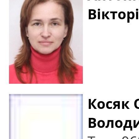
Віктор
Косяк 
Волод