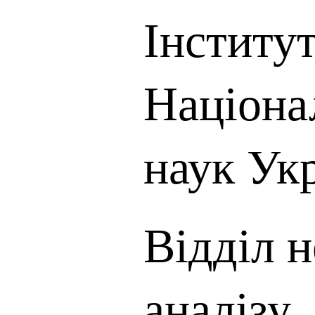
Інститу
Націона
наук Ук
Відділ н
аналізу