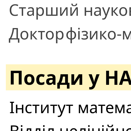
Старший науков
Доктор
фізико-
Посади у Н
Інститут матем
Відділ нелінійн