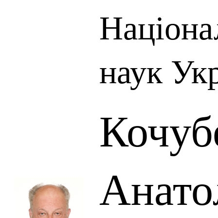
Націона
наук Ук
Кочуб
Анато