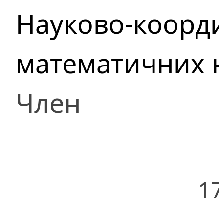
Науково-коорди
математичних 
Член
1