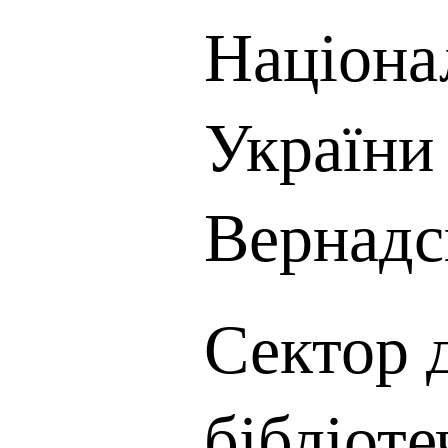
Націона
України 
Вернадс
Сектор 
бібліот