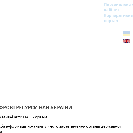
Персональни
кабінет
Корпоративн
портал
РОВІ РЕСУРСИ НАН УКРАЇНИ
ативні акти НАН України
ба інформаційно-аналітичного забезпечення органів державної
и