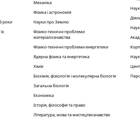
Механіка
Наук
Фізика і астрономія
Діял
3 роки
Науки про Землю
Наук
їх
Фізико-технічні проблеми
матеріалознавства
Акад
Фізико-технічні проблеми енергетики
Корп
Ядерна фізика та енергетика
Наук
Хімія
Цент
Біохімія, фізіологія і молекулярна біологія
Перс
Загальна біологія
Економіка
Історія, філософія та право
Література, мова та мистецтвознавство