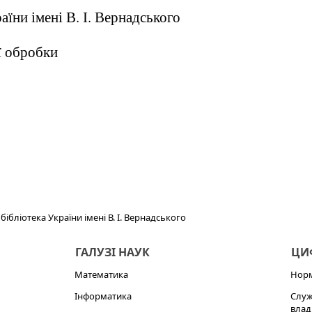
аїни імені В. І. Вернадського
ї обробки
ібліотека України імені В. І. Вернадського
ГАЛУЗІ НАУК
ЦИФ
Математика
Норм
Інформатика
Служ
влад