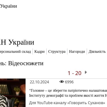
 України
Н України
ерсональний склад
Кадри
Структура
Нагороди
Діяльність
нь: Відеосюжети
1 - 20
22.10.2024
6996
“Головне – це зберегти патріотично налаштован
Інституту демографії та проблем якості житт
Для YouTube-каналу «Говорить Суханов»