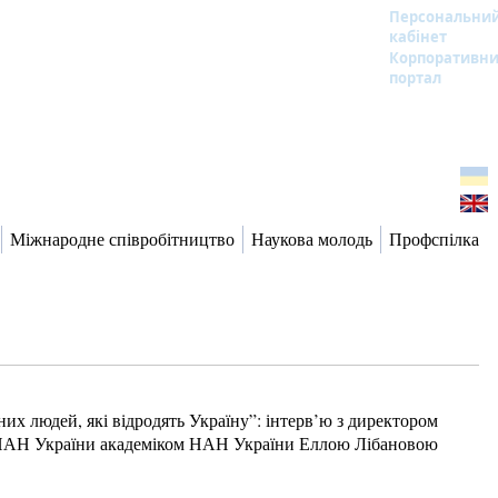
Персональни
кабінет
Корпоративн
портал
Міжнародне співробітництво
Наукова молодь
Профспілка
их людей, які відродять Україну”: інтерв’ю з директором
я НАН України академіком НАН України Еллою Лібановою