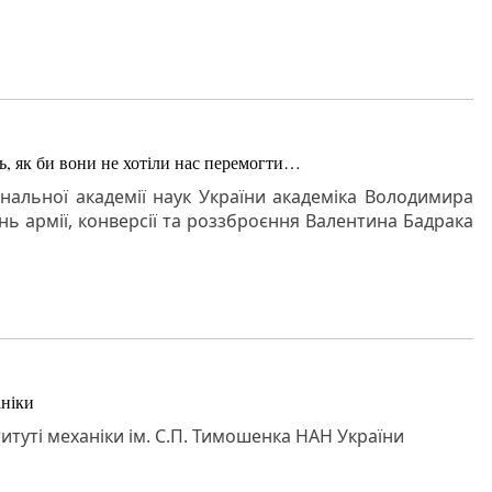
ь, як би вони не хотіли нас перемогти…
нальної академії наук України академіка Володимира
нь армії, конверсії та роззброєння Валентина Бадрака
аніки
титуті механіки ім. С.П. Тимошенка НАН України