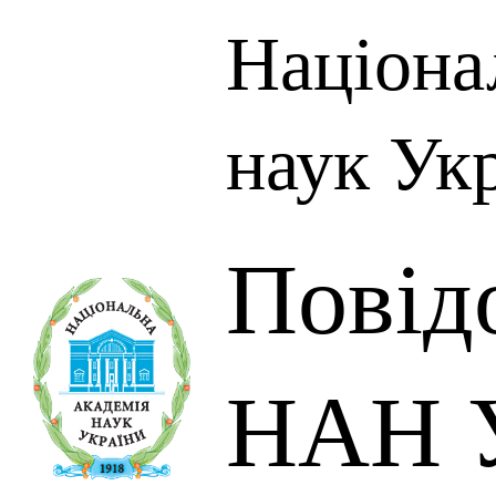
Націона
наук Ук
Повід
НАН У