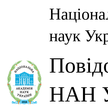
Націона
наук Ук
Повід
НАН У