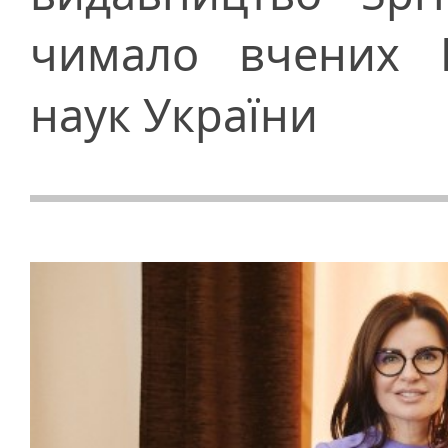
чимало вчених Н
наук України