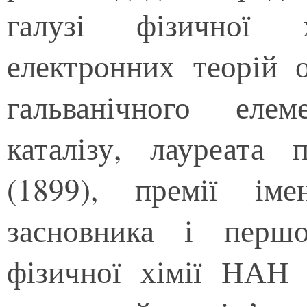
галузі фізичної х
електронних теорій о
гальванічного еле
каталізу, лауреата 
(1899), премії іме
засновника і першо
фізичної хімії НАН 