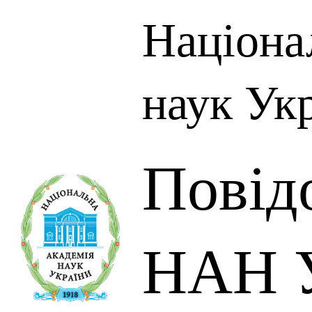
Націона
наук Ук
Повід
НАН У