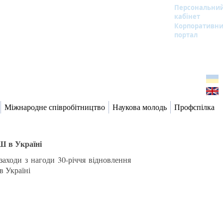
Персональни
кабінет
Корпоративн
портал
Міжнародне співробітництво
Наукова молодь
Профспілка
Ш в Україні
аходи з нагоди 30-річчя відновлення
в Україні