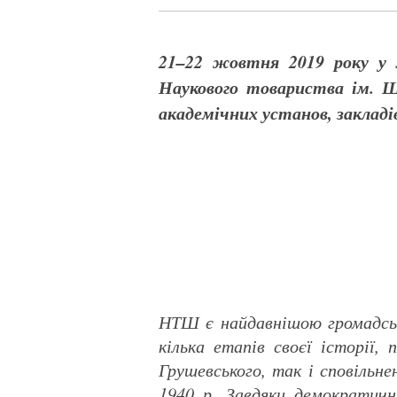
21–22 жовтня 2019 року у Л
Наукового товариства ім. 
академічних установ, закладів
НТШ є найдавнішою громадсько
кілька етапів своєї історії,
Грушевського, так і сповільн
1940 р. Завдяки демократичн