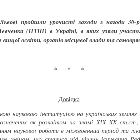
ьвові пройшли урочисті заходи з нагоди 30-рі
Шевченка (НТШ) в Україні, в яких узяли учас
 вищої освіти, органів місцевої влади та самовря
* * *
Довідка
ю науковою інституцією на українських землях (
 позначених як розквітом на зламі ХІХ–ХХ ст.ст.
енням наукової роботи в міжвоєнний період та лік
им змінам, що сталися під кінець існування Рад