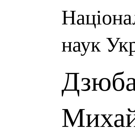
Націона
наук Ук
Дзюба
Михай