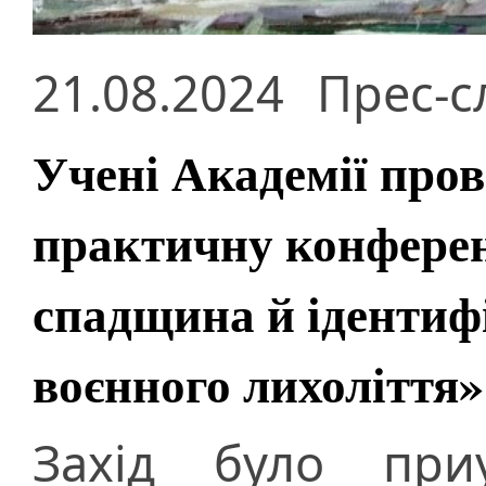
21.08.2024
Прес-с
Учені Академії про
практичну конфере
спадщина й ідентифі
воєнного лихоліття»
Захід було при