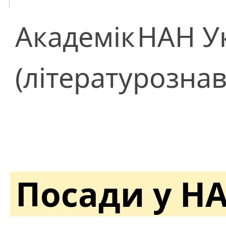
Академік
НАН У
(літературознав
Посади у Н