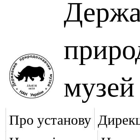
Держа
приро
музей
Про установу
Дирекц