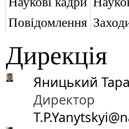
Наукові кадри
Науко
Повідомлення
Заход
Дирекція
Яницький Тара
Директор
T.P.Yanytskyi@n