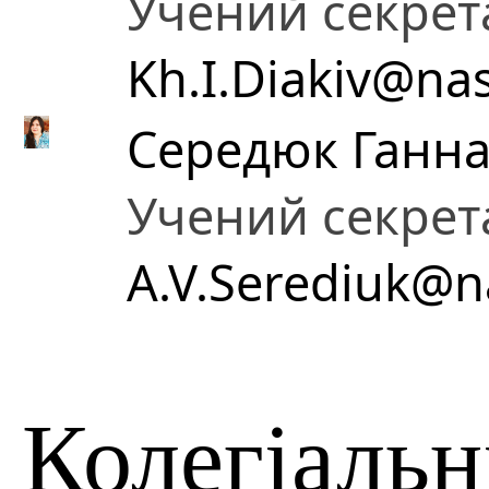
Учений секрет
Kh.I.Diakiv@na
Середюк Ганна 
Учений секрет
A.V.Serediuk@n
Колегіальн