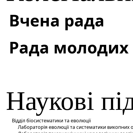
Вчена рада
Рада молодих
Наукові пі
Відділ біосистематики та еволюції
Лабораторія еволюції та систематики викопних о