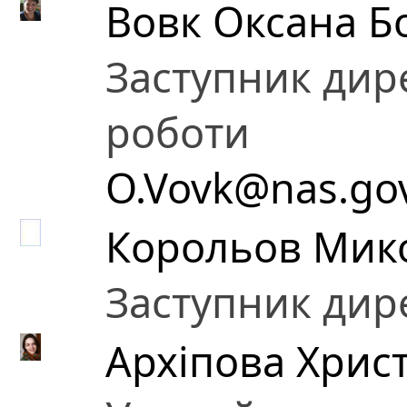
Вовк Оксана Б
Заступник дире
роботи
O.Vovk@nas.go
Корольов Мик
Заступник дир
Архіпова Христ