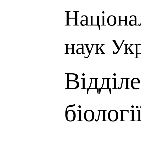
Націона
наук Ук
Відділе
біологі