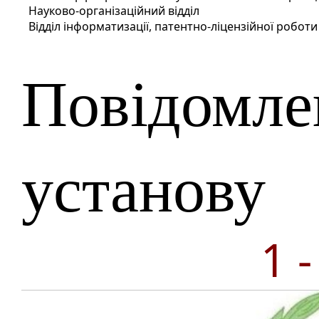
Науково-організаційний відділ
Відділ інформатизації, патентно-ліцензійної робо
Повідомле
установу
1 