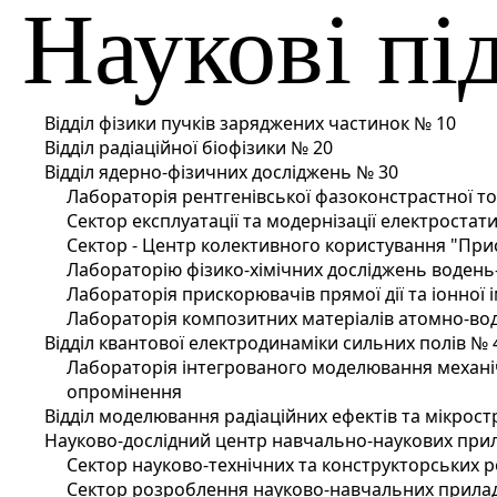
Наукові пі
Відділ фізики пучків заряджених частинок № 10
Відділ радіаційної біофізики № 20
Вiддiл ядерно-фiзичних дослiджень № 30
Лабораторія рентгенівської фазоконстрастної т
Сектор експлуатації та модернізації електроста
Сектор - Центр колективного користування "Пр
Лабораторію фізико-хімічних досліджень водень
Лабораторія прискорювачів прямої дії та іонної 
Лабораторія композитних матеріалів атомно-вод
Відділ квантової електродинаміки сильних полів № 
Лабораторія інтегрованого моделювання механіч
опромінення
Відділ моделювання радіаційних ефектів та мікрос
Науково-дослідний центр навчально-наукових прил
Сектор науково-технічних та конструкторських 
Сектор розроблення науково-навчальних прилад