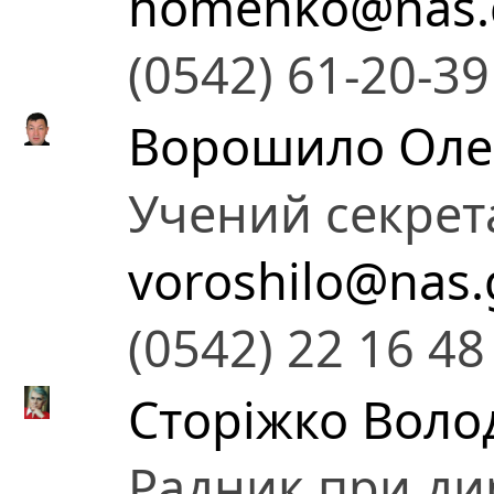
homenko@nas.
(0542) 61-20-39
Ворошило Олек
Учений секрет
voroshilo@nas.
(0542) 22 16 48
Сторіжко Вол
Радник при ди