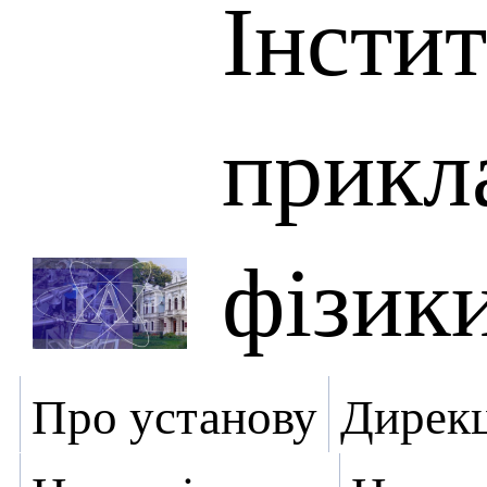
Інсти
прикл
фізик
Про установу
Дирекц