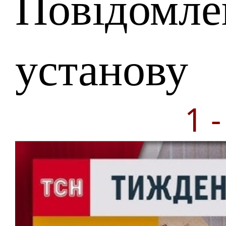
Повідомле
установу
1 