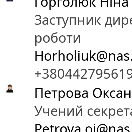
Горголюк Ніна 
Заступник дире
роботи
Horholiuk@nas
+38044279561
Петрова Оксан
Учений секрет
Petrova.oi@nas