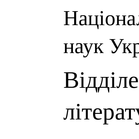
Націона
наук Ук
Відділ
літерат