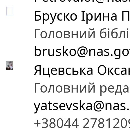
Бруско Ірина 
Головний бібл
brusko@nas.go
Яцевська Оксан
Головний реда
yatsevska@nas.
+38044 278120