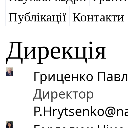
Публікації
Контакти
Дирекція
Гриценко Пав
Директор
P.Hrytsenko@na