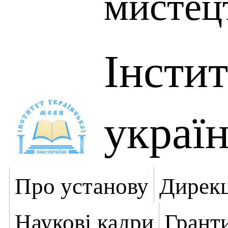
мистец
Інсти
украї
Про установу
Дирекц
Наукові кадри
Грант