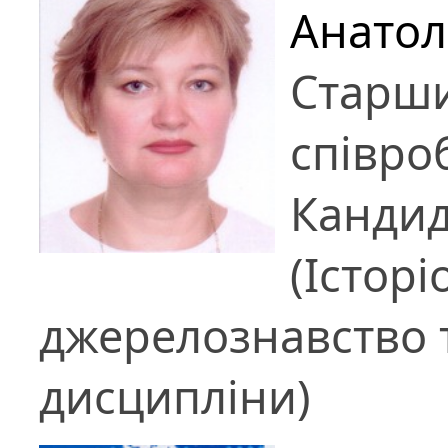
Анатол
Старш
співро
Кандид
(Історі
джерелознавство т
дисципліни)