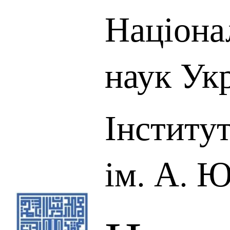
Націона
наук Ук
Інститу
ім. А. 