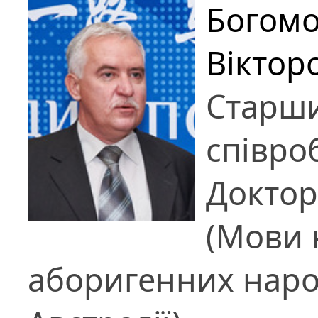
Богомо
Віктор
Старш
співро
Доктор
(Мови 
аборигенних наро