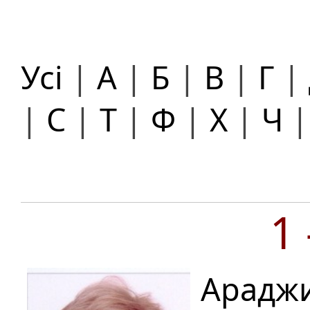
Усі
|
А
|
Б
|
В
|
Г
|
|
С
|
Т
|
Ф
|
Х
|
Ч
1
Араджи