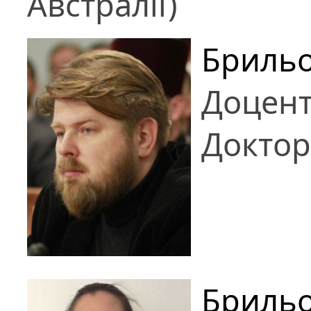
Австралії)
Брильо
Доцен
Доктор
Брильо