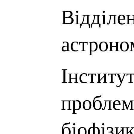
Відділен
астроно
Інститу
проблем
біофізи