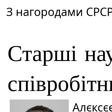
З нагородами СРСР
Старші на
співробіт
Алєксє