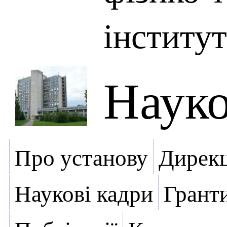
інститут
Науко
Про установу
Дирекц
Наукові кадри
Грант