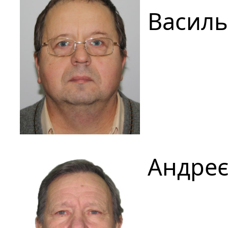
Васил
Андреє