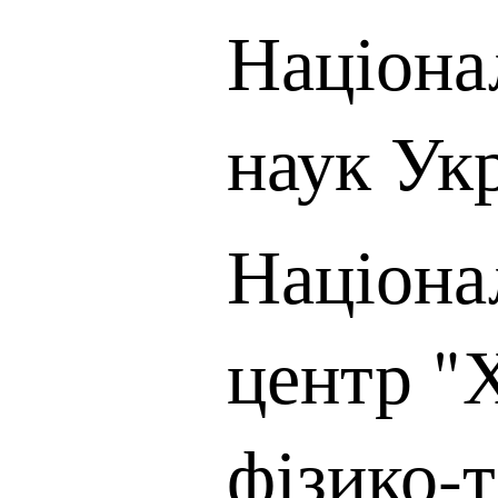
Націона
наук Ук
Націона
центр "
фізико-