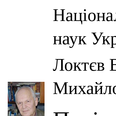
Націона
наук Ук
Локтєв 
Михайл