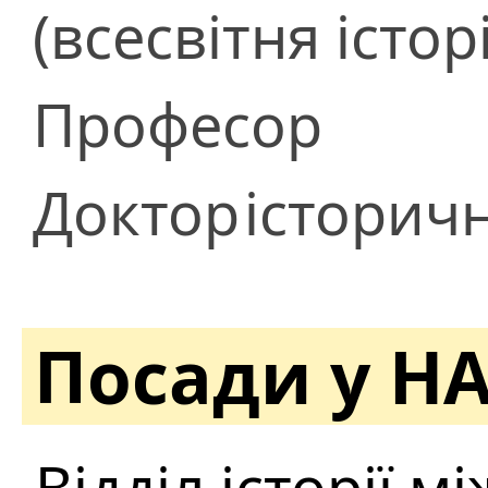
(всесвітня істор
Професор
Доктор
історич
Посади у Н
Відділ історії 