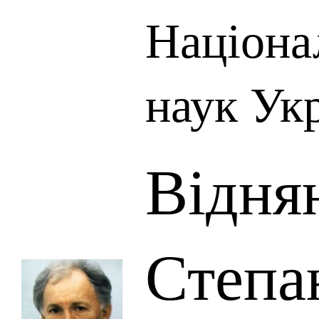
Націона
наук Ук
Відня
Степа