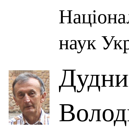
Націона
наук Ук
Дудни
Волод