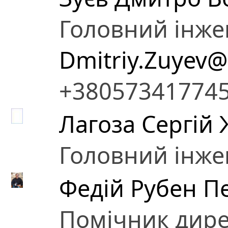
Головний інже
Dmitriy.Zuyev@
+38057341774
Лагоза Сергій
Головний інже
Федій Рубен П
Помічник дир