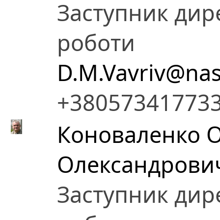
Заступник дире
роботи
D.M.Vavriv@nas
+38057341773
Коноваленко 
Олександрови
Заступник дире