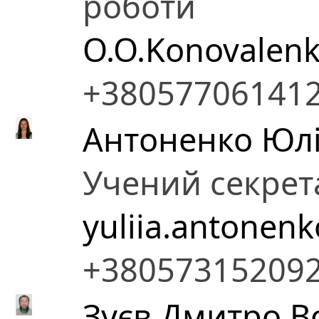
роботи
O.O.Konovalen
+38057706141
Антоненко Юлі
Учений секрет
yuliia.antonen
+38057315209
Зуєв Дмитро 