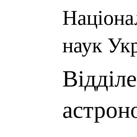
Націона
наук Ук
Відділе
астрон