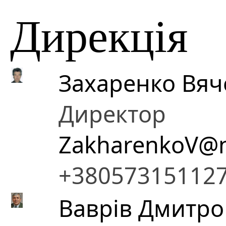
Дирекція
Захаренко Вя
Директор
ZakharenkoV@n
+38057315112
Ваврів Дмитр