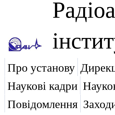
Радіо
інстит
Про установу
Дирекц
Наукові кадри
Науко
Повідомлення
Заход