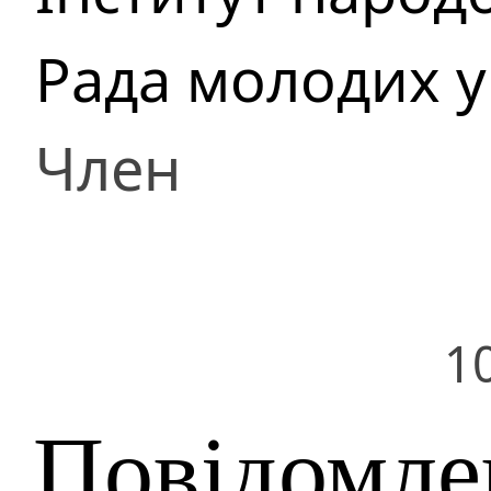
Рада молодих 
Член
1
Повідомле