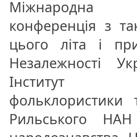
Міжнародна н
конференція з та
цього літа і пр
Незалежності Ук
Інститут ми
фольклористики т
Рильського НАН