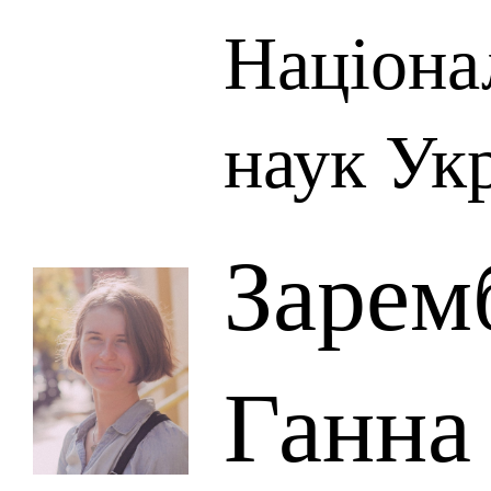
Націона
наук Ук
Зарем
Ганна