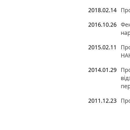
2018.02.14
Про
2016.10.26
Фен
нар
2015.02.11
Про
НА
2014.01.29
Про
від
пе
2011.12.23
Про