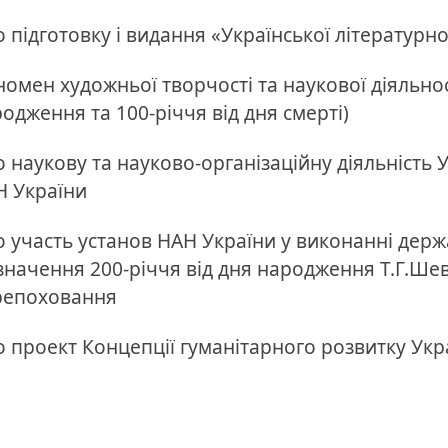
 підготовку і видання «Української літературно
омен художньої творчості та наукової діяльнос
одження та 100-річчя від дня смерті)
 наукову та науково-організаційну діяльність
Н України
 участь установ НАН України у виконанні держа
значення 200-річчя від дня народження Т.Г.Шев
репоховання
 проект Концепції гуманітарного розвитку Укра