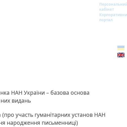
Персональни
кабінет
Корпоративн
портал
енка НАН України – базова основа
чних видань
а (про участь гуманітарних установ НАН
д дня народження письменниці)