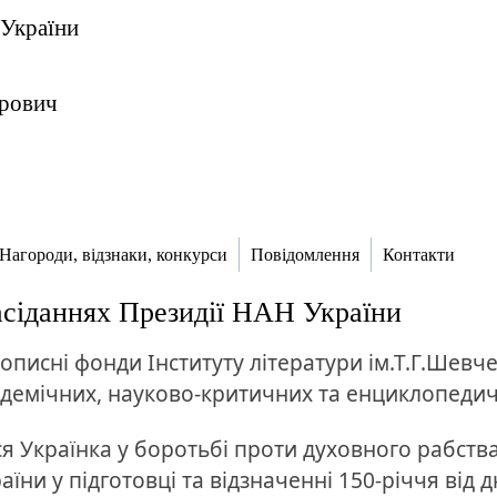
 України
рович
Нагороди, відзнаки, конкурси
Повідомлення
Контакти
засіданнях Президії НАН України
описні фонди Інституту літератури ім.Т.Г.Шевч
демічних, науково-критичних та енциклопеди
я Українка у боротьбі проти духовного рабств
аїни у підготовці та відзначенні 150-річчя ві