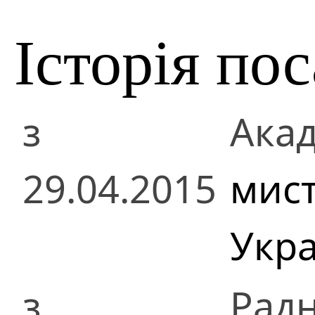
Історія по
з
Акад
29.04.2015
мист
Укра
з
Радн