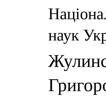
Націона
наук Ук
Жулинс
Григор