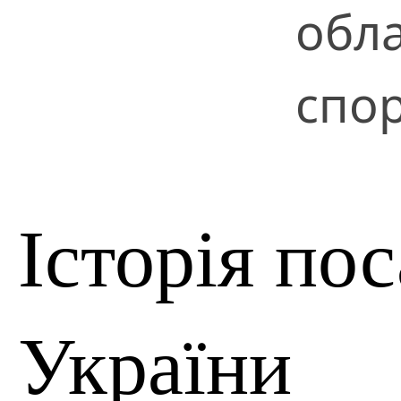
обла
спор
Історія по
України