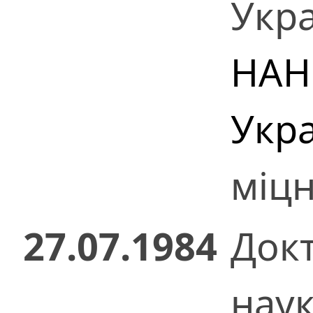
Укр
НАН
Укр
міцн
27.07.1984
Док
нау