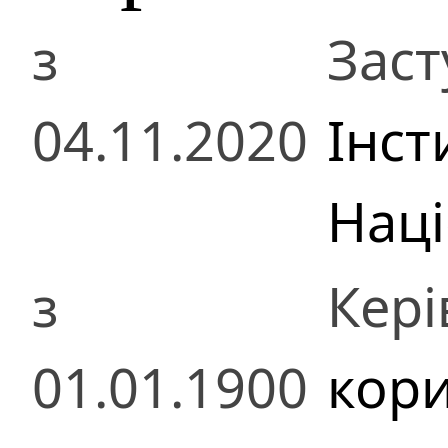
з
Заст
04.11.2020
Інст
Наці
з
Кері
01.01.1900
кор