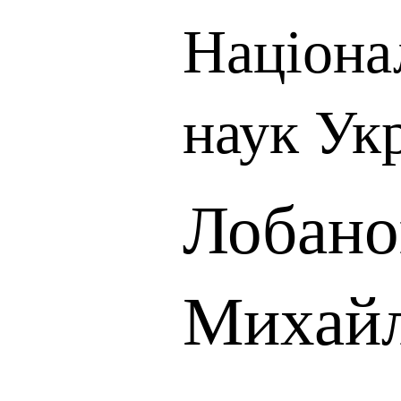
Націона
наук Ук
Лобано
Михай