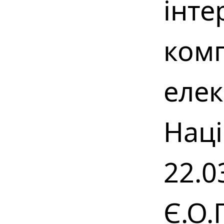
інт
комп
елек
Наці
22.0
Є.О.