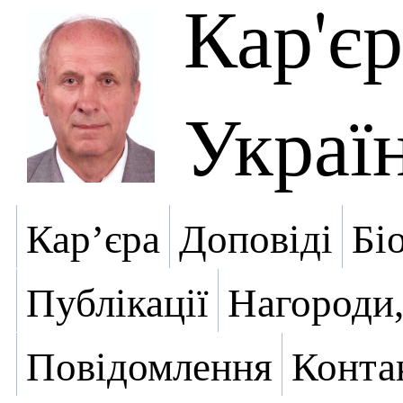
Кар'є
Украї
Кар’єра
Доповіді
Бі
Публікації
Нагороди,
Повідомлення
Конта