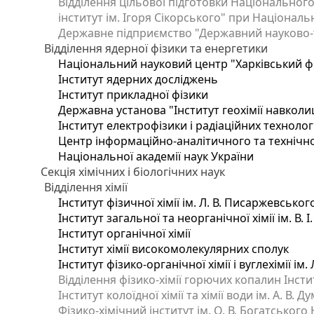
Відділення цільової підготовки Національного
інститут ім. Ігоря Сікорського" при Національн
Державне підприємство "Державний науково-те
Відділення ядерної фізики та енергетики
Національний науковий центр "Харківський фі
Інститут ядерних досліджень
Інститут прикладної фізики
Державна установа "Інститут геохімії навкол
Інститут електрофізики і радіаційних технолог
Центр інформаційно-аналітичного та технічно
Національної академії наук України
Секція хімічних і біологічних наук
Відділення хімії
Інститут фізичної хімії ім. Л. В. Писаржевськог
Інститут загальної та неорганічної хімії ім. В. 
Інститут органічної хімії
Інститут хімії високомолекулярних сполук
Інститут фізико-органічної хімії і вуглехімії ім
Відділення фізико-хімії горючих копалин Інстит
Інститут колоїдної хімії та хімії води ім. А. В.
Фізико-хімічний інститут ім. О. В. Богатського