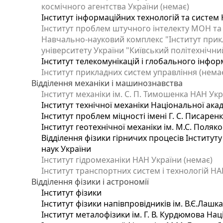
космічного агентства України (немає)
Інститут інформаційних технологій та систем 
Інститут проблем штучного інтелекту МОН та
Навчально-науковий комплекс "Інститут прик
університету України "Київський політехнічний
Інститут телекомунікацій і глобального інфо
Інститут прикладних систем управління (нема
Відділення механіки і машинознавства
Інститут механіки ім. С. П. Тимошенка НАН Укр
Інститут технічної механіки Національної ака
Інститут проблем міцності імені Г. С. Писарен
Інститут геотехнічної механіки ім. М.С. Поляк
Відділення фізики гірничих процесів Інституту
наук України
Інститут гідромеханіки НАН України (немає)
Інститут транспортних систем і технологій НА
Відділення фізики і астрономії
Інститут фізики
Інститут фізики напівпровідників ім. В.Є.Лашк
Інститут металофізики ім. Г. В. Курдюмова Нац