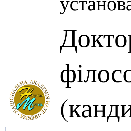
установ
Докто
філос
(канд