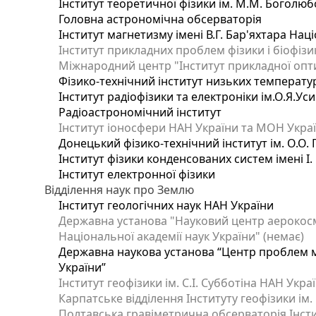
Інститут теоретичної фізики ім. М.М. Боголюб
Головна астрономічна обсерваторія
Інститут магнетизму імені В.Г. Бар'яхтара Нац
Інститут прикладних проблем фізики і біофізи
Міжнародний центр "Інститут прикладної опт
Фізико-технічний інститут низьких температур 
Інститут радіофізики та електроніки ім.О.Я.Ус
Радіоастрономічний інститут
Інститут іоносфери НАН України та МОН Украї
Донецький фізико-технічний інститут ім. О.О. 
Інститут фізики конденсованих систем імені І
Інститут електронної фізики
Відділення наук про Землю
Інститут геологічних наук НАН України
Державна установа "Науковий центр аерокосмі
Національної академії наук України" (немає)
Державна наукова установа “Центр проблем мо
України”
Інститут геофізики ім. С.І. Субботіна НАН Укра
Карпатське відділення Інституту геофізики ім.
Полтавська гравіметрична обсерваторія Інститу