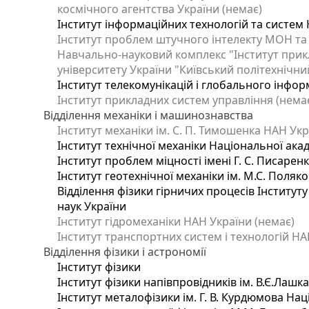
космічного агентства України (немає)
Інститут інформаційних технологій та систем 
Інститут проблем штучного інтелекту МОН та
Навчально-науковий комплекс "Інститут прик
університету України "Київський політехнічний
Інститут телекомунікацій і глобального інфо
Інститут прикладних систем управління (нема
Відділення механіки і машинознавства
Інститут механіки ім. С. П. Тимошенка НАН Укр
Інститут технічної механіки Національної ака
Інститут проблем міцності імені Г. С. Писарен
Інститут геотехнічної механіки ім. М.С. Поляк
Відділення фізики гірничих процесів Інституту
наук України
Інститут гідромеханіки НАН України (немає)
Інститут транспортних систем і технологій НА
Відділення фізики і астрономії
Інститут фізики
Інститут фізики напівпровідників ім. В.Є.Лашк
Інститут металофізики ім. Г. В. Курдюмова Нац