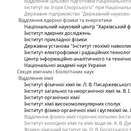
Відділення цільової підготовки Національного
інститут ім. Ігоря Сікорського" при Національн
Державне підприємство "Державний науково-те
Відділення ядерної фізики та енергетики
Національний науковий центр "Харківський фі
Інститут ядерних досліджень
Інститут прикладної фізики
Державна установа "Інститут геохімії навкол
Інститут електрофізики і радіаційних технолог
Центр інформаційно-аналітичного та технічно
Національної академії наук України
Секція хімічних і біологічних наук
Відділення хімії
Інститут фізичної хімії ім. Л. В. Писаржевськог
Інститут загальної та неорганічної хімії ім. В. 
Інститут органічної хімії
Інститут хімії високомолекулярних сполук
Інститут фізико-органічної хімії і вуглехімії ім
Відділення фізико-хімії горючих копалин Інстит
Інститут колоїдної хімії та хімії води ім. А. В.
Фізико-хімічний інститут ім. О. В. Богатського