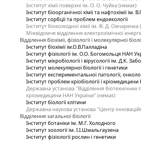
Інститут хімії поверхні ім. О. О. Чуйка (немає)
Інститут біоорганічної хімії та нафтохімії ім. В
Інститут сорбції та проблем ендоекології
Інститут біоколоїдної хімії ім. Ф. Д. Овчаренка
Міжвідомче відділення електрохімічної енерг
Відділення біохімії, фізіології і молекулярної біоло
Інститут біохімії ім.О.В.Палладіна
Інститут фізіології ім. О.О. Богомольця НАН Ук
Інститут мікробіології і вірусології ім. Д.К. З
Інститут молекулярної біології і генетики
Інститут експериментальної патології, онкологі
Інститут проблем кріобіології і кріомедицини 
Державна установа "Відділення біотехнічних п
кріомедицини НАН України" (немає)
Інститут біології клітини
Державна наукова установа "Центр інновацій
Відділення загальної біології
Інститут ботаніки ім. М.Г. Холодного
Інститут зоології ім. І.І.Шмальгаузена
Інститут фізіології рослин і генетики