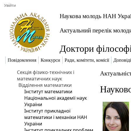
Увійти
Наукова молодь НАН Укра
Актуальний перелік молод
Доктори філософі
Повідомлення
Конкурси
Ради, комітети, комісії
Доповіді
Секція фізико-технічних і
Актуальніст
математичних наук
Відділення математики
Науково
Інститут математики
Національної академії наук
України
Інститут прикладної
математики і механіки НАН
України
Інститут прикладних проблем