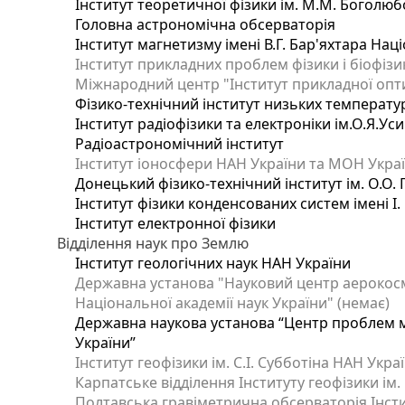
Інститут теоретичної фізики ім. М.М. Боголюб
Головна астрономічна обсерваторія
Інститут магнетизму імені В.Г. Бар'яхтара Нац
Інститут прикладних проблем фізики і біофізи
Міжнародний центр "Інститут прикладної опт
Фізико-технічний інститут низьких температур 
Інститут радіофізики та електроніки ім.О.Я.Ус
Радіоастрономічний інститут
Інститут іоносфери НАН України та МОН Украї
Донецький фізико-технічний інститут ім. О.О. 
Інститут фізики конденсованих систем імені І
Інститут електронної фізики
Відділення наук про Землю
Інститут геологічних наук НАН України
Державна установа "Науковий центр аерокосмі
Національної академії наук України" (немає)
Державна наукова установа “Центр проблем мо
України”
Інститут геофізики ім. С.І. Субботіна НАН Укра
Карпатське відділення Інституту геофізики ім.
Полтавська гравіметрична обсерваторія Інститу