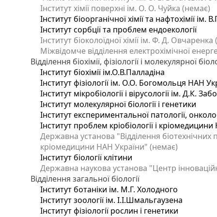
Інститут хімії поверхні ім. О. О. Чуйка (немає)
Інститут біоорганічної хімії та нафтохімії ім. В
Інститут сорбції та проблем ендоекології
Інститут біоколоїдної хімії ім. Ф. Д. Овчаренка
Міжвідомче відділення електрохімічної енерг
Відділення біохімії, фізіології і молекулярної біоло
Інститут біохімії ім.О.В.Палладіна
Інститут фізіології ім. О.О. Богомольця НАН Ук
Інститут мікробіології і вірусології ім. Д.К. З
Інститут молекулярної біології і генетики
Інститут експериментальної патології, онкологі
Інститут проблем кріобіології і кріомедицини 
Державна установа "Відділення біотехнічних п
кріомедицини НАН України" (немає)
Інститут біології клітини
Державна наукова установа "Центр інновацій
Відділення загальної біології
Інститут ботаніки ім. М.Г. Холодного
Інститут зоології ім. І.І.Шмальгаузена
Інститут фізіології рослин і генетики