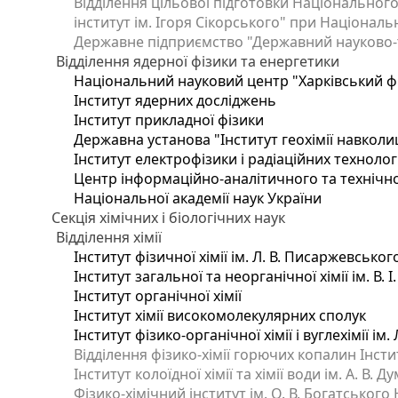
Відділення цільової підготовки Національного
інститут ім. Ігоря Сікорського" при Національн
Державне підприємство "Державний науково-те
Відділення ядерної фізики та енергетики
Національний науковий центр "Харківський фі
Інститут ядерних досліджень
Інститут прикладної фізики
Державна установа "Інститут геохімії навкол
Інститут електрофізики і радіаційних технолог
Центр інформаційно-аналітичного та технічно
Національної академії наук України
Секція хімічних і біологічних наук
Відділення хімії
Інститут фізичної хімії ім. Л. В. Писаржевськог
Інститут загальної та неорганічної хімії ім. В. 
Інститут органічної хімії
Інститут хімії високомолекулярних сполук
Інститут фізико-органічної хімії і вуглехімії ім
Відділення фізико-хімії горючих копалин Інстит
Інститут колоїдної хімії та хімії води ім. А. В.
Фізико-хімічний інститут ім. О. В. Богатського