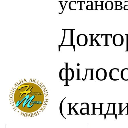
установ
Докто
філос
(канд