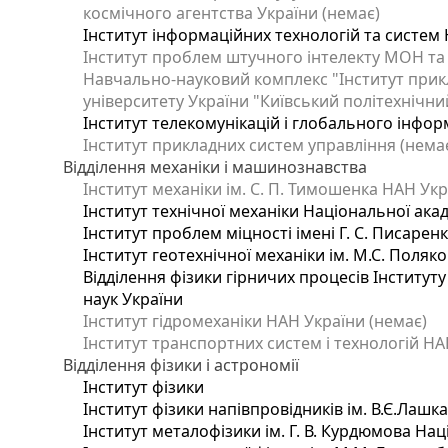
космічного агентства України (немає)
Інститут інформаційних технологій та систем 
Інститут проблем штучного інтелекту МОН та
Навчально-науковий комплекс "Інститут прик
університету України "Київський політехнічний
Інститут телекомунікацій і глобального інфо
Інститут прикладних систем управління (нема
Відділення механіки і машинознавства
Інститут механіки ім. С. П. Тимошенка НАН Укр
Інститут технічної механіки Національної ака
Інститут проблем міцності імені Г. С. Писарен
Інститут геотехнічної механіки ім. М.С. Поляк
Відділення фізики гірничих процесів Інституту
наук України
Інститут гідромеханіки НАН України (немає)
Інститут транспортних систем і технологій НА
Відділення фізики і астрономії
Інститут фізики
Інститут фізики напівпровідників ім. В.Є.Лашк
Інститут металофізики ім. Г. В. Курдюмова Нац