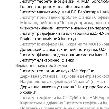
Інститут теоретичної фізики ім. М.М. Боголюб
Головна астрономічна обсерваторія
Інститут магнетизму імені В.Г. Бар'яхтара Нац
Інститут прикладних проблем фізики і біофізи
Міжнародний центр "Інститут прикладної опт
Фізико-технічний інститут низьких температур 
Інститут радіофізики та електроніки ім.О.Я.Ус
Радіоастрономічний інститут
Інститут іоносфери НАН України та МОН Украї
Донецький фізико-технічний інститут ім. О.О. 
Інститут фізики конденсованих систем імені І
Інститут електронної фізики
Відділення наук про Землю
Інститут геологічних наук НАН України
Державна установа "Науковий центр аерокосмі
Національної академії наук України" (немає)
Державна наукова установа “Центр проблем мо
України”
Інститут геофізики ім. С.І. Субботіна НАН Укра
Карпатське відділення Інституту геофізики ім.
Полтавська гравіметрична обсерваторія Інститу