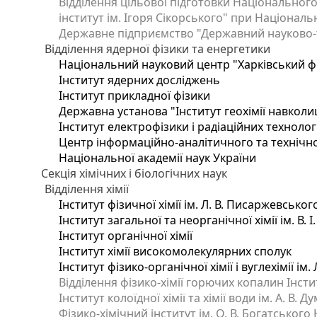
Відділення цільової підготовки Національного
інститут ім. Ігоря Сікорського" при Національн
Державне підприємство "Державний науково-те
Відділення ядерної фізики та енергетики
Національний науковий центр "Харківський фі
Інститут ядерних досліджень
Інститут прикладної фізики
Державна установа "Інститут геохімії навкол
Інститут електрофізики і радіаційних технолог
Центр інформаційно-аналітичного та технічно
Національної академії наук України
Секція хімічних і біологічних наук
Відділення хімії
Інститут фізичної хімії ім. Л. В. Писаржевськог
Інститут загальної та неорганічної хімії ім. В. 
Інститут органічної хімії
Інститут хімії високомолекулярних сполук
Інститут фізико-органічної хімії і вуглехімії ім
Відділення фізико-хімії горючих копалин Інстит
Інститут колоїдної хімії та хімії води ім. А. В.
Фізико-хімічний інститут ім. О. В. Богатського