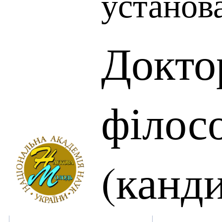
установ
Докто
філос
(канд