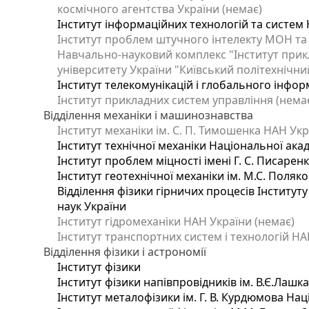
космічного агентства України (немає)
Інститут інформаційних технологій та систем 
Інститут проблем штучного інтелекту МОН та
Навчально-науковий комплекс "Інститут прик
університету України "Київський політехнічний
Інститут телекомунікацій і глобального інфо
Інститут прикладних систем управління (нема
Відділення механіки і машинознавства
Інститут механіки ім. С. П. Тимошенка НАН Укр
Інститут технічної механіки Національної ака
Інститут проблем міцності імені Г. С. Писарен
Інститут геотехнічної механіки ім. М.С. Поляк
Відділення фізики гірничих процесів Інституту
наук України
Інститут гідромеханіки НАН України (немає)
Інститут транспортних систем і технологій НА
Відділення фізики і астрономії
Інститут фізики
Інститут фізики напівпровідників ім. В.Є.Лашк
Інститут металофізики ім. Г. В. Курдюмова Нац