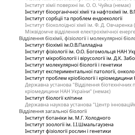
Інститут хімії поверхні ім. О. О. Чуйка (немає)
Інститут біоорганічної хімії та нафтохімії ім. В
Інститут сорбції та проблем ендоекології
Інститут біоколоїдної хімії ім. Ф. Д. Овчаренка
Міжвідомче відділення електрохімічної енерг
Відділення біохімії, фізіології і молекулярної біоло
Інститут біохімії ім.О.В.Палладіна
Інститут фізіології ім. О.О. Богомольця НАН Ук
Інститут мікробіології і вірусології ім. Д.К. З
Інститут молекулярної біології і генетики
Інститут експериментальної патології, онкологі
Інститут проблем кріобіології і кріомедицини 
Державна установа "Відділення біотехнічних п
кріомедицини НАН України" (немає)
Інститут біології клітини
Державна наукова установа "Центр інновацій
Відділення загальної біології
Інститут ботаніки ім. М.Г. Холодного
Інститут зоології ім. І.І.Шмальгаузена
Інститут фізіології рослин і генетики