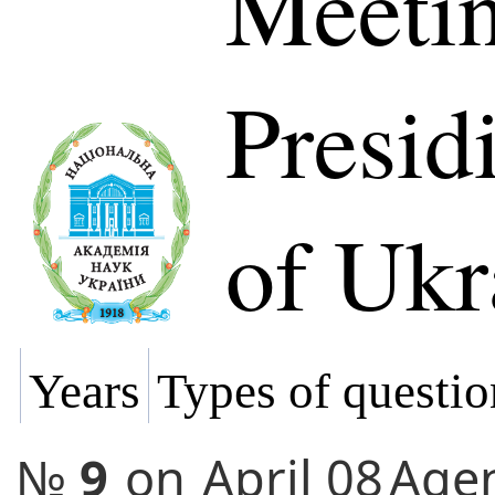
Meetin
Presi
of Ukr
Years
Types of questio
№
9
on
April 08
Age