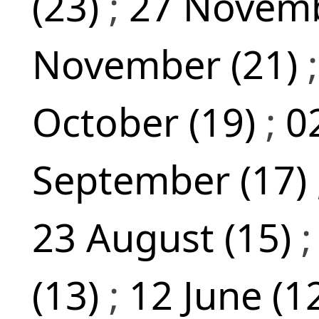
(23)
;
27 Novemb
November (21)
October (19)
;
0
September (17)
23 August (15)
(13)
;
12 June (1