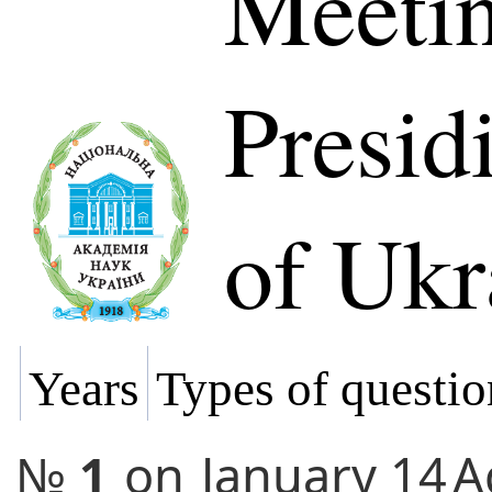
Meetin
Presi
of Ukr
Years
Types of questio
№
1
on
January 14
A