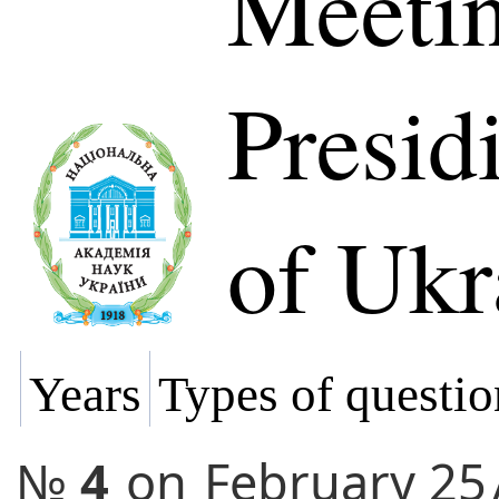
Meetin
Presi
of Ukr
Years
Types of questio
№
4
on
February 25