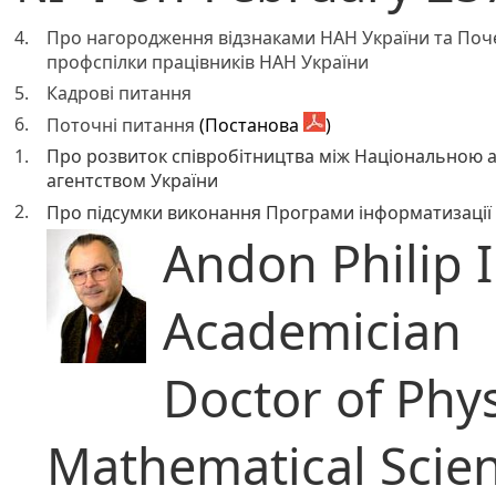
4.
Про нагородження відзнаками НАН України та Поч
профспілки працівників НАН України
5.
Кадрові питання
6.
Поточні питання
(Постанова
)
1.
Про розвиток співробітництва між Національною 
агентством України
2.
Про підсумки виконання Програми інформатизації 
Andon Philip I
Academician
Doctor of Phy
Mathematical Scie