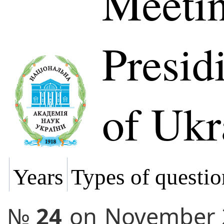
Meetin
Presi
of Ukr
Years
Types of questio
№
24
on
November 