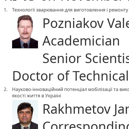
1.
Технології зварювання для виготовлення і ремонту
Pozniakov Vale
Academician
Senior Scienti
Doctor of Technica
2.
Науково-інноваційний потенціал мобілізації та в
якості життя в Україні
Rakhmetov Jam
Correspondi