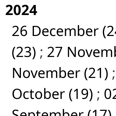
2024
26 December (2
(23)
;
27 Novemb
November (21)
October (19)
;
0
September (17)