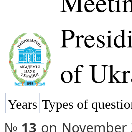
Meetin
Presi
of Ukr
Years
Types of questio
№
13
on
November 