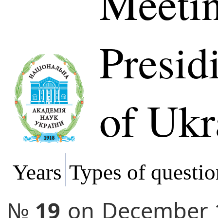
Meetin
Presi
of Ukr
Years
Types of questio
№
19
on
December 