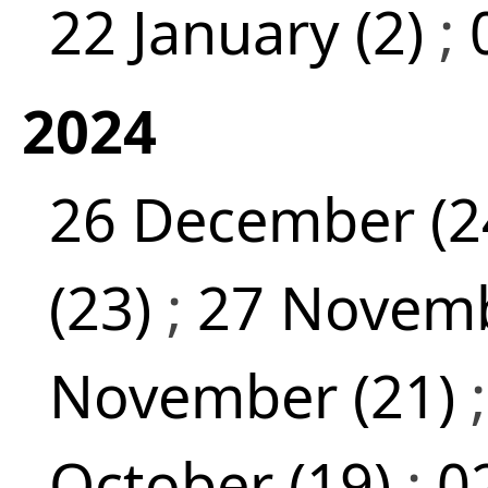
22 January (2)
;
2024
26 December (2
(23)
;
27 Novemb
November (21)
October (19)
;
0