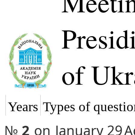
Meetin
Presi
of Ukr
Years
Types of questio
№
2
on
January 29
A