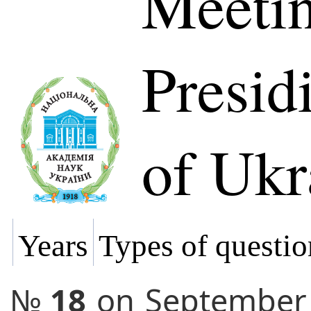
Meetin
Presi
of Ukr
Years
Types of questio
№
18
on
September