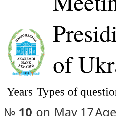
Meetin
Presi
of Ukr
Years
Types of questio
№
10
on
May 17
Ag