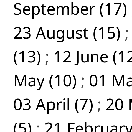
September (17)
23 August (15)
(13)
;
12 June (1
May (10)
;
01 Ma
03 April (7)
;
20 
(5)
;
21 February