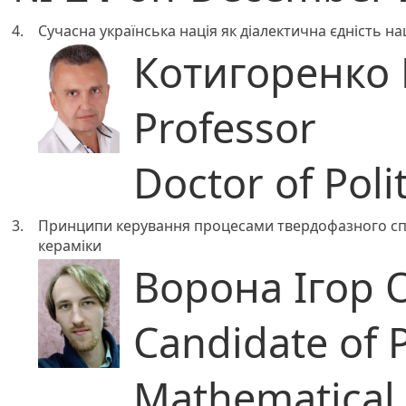
4.
Сучасна українська нація як діалектична єдність н
Котигоренко 
Professor
Doctor of Poli
3.
Принципи керування процесами твердофазного спі
кераміки
Ворона Ігор 
Candidate of 
Mathematical 