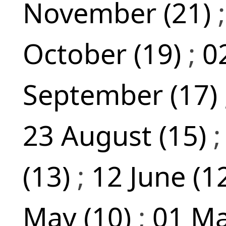
November (21)
October (19)
;
0
September (17)
23 August (15)
(13)
;
12 June (1
May (10)
;
01 Ma