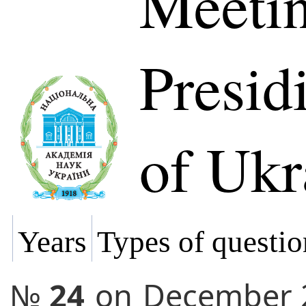
Meetin
Presi
of Ukr
Years
Types of questio
№
24
on
December 