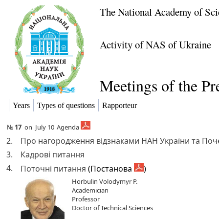
The National Academy of Sci
Activity of NAS of Ukraine
Meetings of the P
Years
Types of questions
Rapporteur
№
17
on
July 10
Agenda
2.
Про нагородження відзнаками НАН України та Поче
3.
Кадрові питання
4.
Поточні питання
(Постанова
)
Horbulin Volodymyr P.
Academician
Professor
Doctor of Technical Sciences