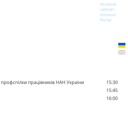
Personal
cabinet
Intranet
Portal
 профспілки працівників НАН України
15:30
15:45
16:00