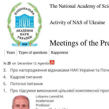
The National Academy of Sci
Activity of NAS of Ukraine
Meetings of the P
Years
Types of questions
Rapporteur
№
25
on
December 12
Agenda
3.
Про нагородження відзнаками НАН України та Поче
4.
Кадрові питання
5.
Поточні питання
1.
Про підсумки виконання цільової комплексної прог
Lobanov Leonid M.
Academician
Professor