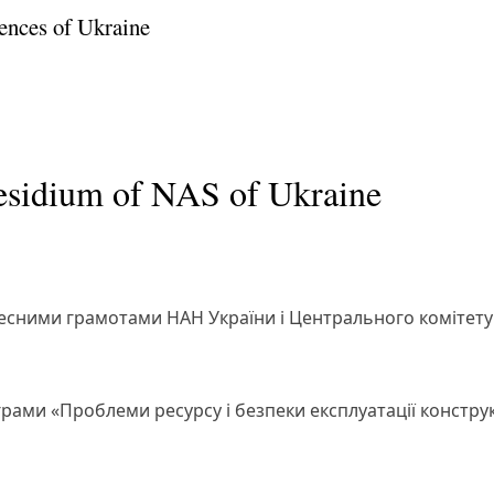
ences of Ukraine
residium of NAS of Ukraine
сними грамотами НАН України і Центрального комітету
рами «Проблеми ресурсу і безпеки експлуатації констру