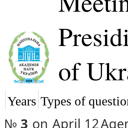
Meetin
Presi
of Ukr
Years
Types of questio
№
3
on
April 12
Age