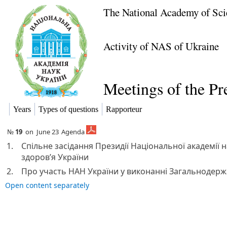
The National Academy of Sci
Activity of NAS of Ukraine
Meetings of the P
Years
Types of questions
Rapporteur
№
19
on
June 23
Agenda
1.
Спільне засідання Президії Національної академії н
здоров’я України
2.
Про участь НАН України у виконанні Загальнодержа
Open content separately