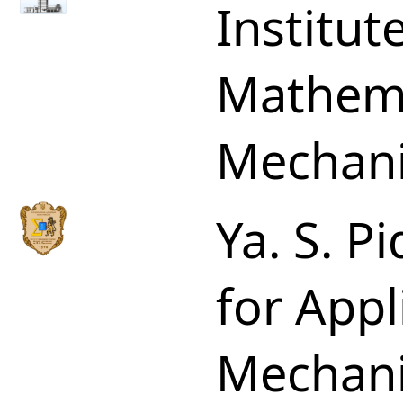
Institut
Mathema
Mechani
Ya. S. P
for App
Mechani