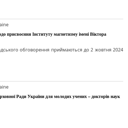
aine
до присвоєння Інституту магнетизму імені Віктора
мадського обговорення приймаються до 2 жовтня 2024
aine
ерховної Ради України для молодих учених – докторів наук