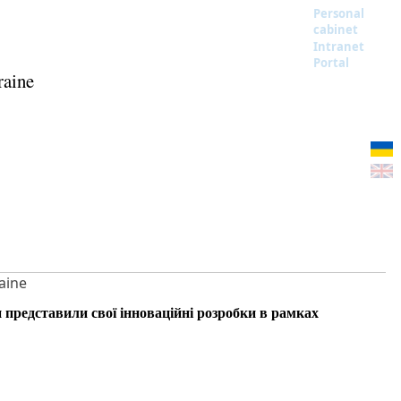
Personal
cabinet
Intranet
Portal
raine
aine
 представили свої інноваційні розробки в рамках