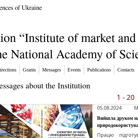
ences of Ukraine
tion “Institute of market a
the National Academy of Sci
irections
Grants
Messages
Events
Publications
Contacts
ssages about the Institution
1 - 20
05.08.2024
M
Вийшла друком на
природокористува
Працю підготу