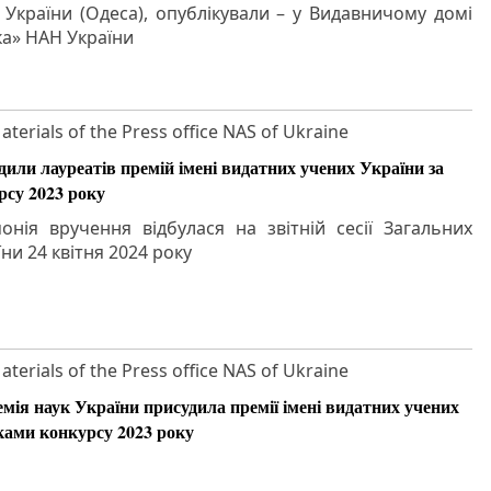
України (Одеса), опублікували – у Видавничому домі
а» НАН України
aterials of the Press office NAS of Ukraine
дили лауреатів премій імені видатних учених України за
рсу 2023 року
нія вручення відбулася на звітній сесії Загальних
ни 24 квітня 2024 року
aterials of the Press office NAS of Ukraine
мія наук України присудила премії імені видатних учених
ками конкурсу 2023 року