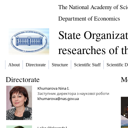
The National Academy of Sci
Department of Economics
State Organiza
researches of 
About
Directorate
Structure
Scientific Staff
Scientific D
Directorate
Me
Khumarova Nina I.
Заступник директора з наукової роботи
khumarova@nas.gov.ua