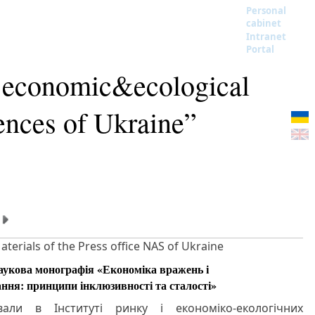
Personal
cabinet
Intranet
Portal
nd economic&ecological
ences of Ukraine”
aterials of the Press office NAS of Ukraine
укова монографія «Економіка вражень і
ння: принципи інклюзивності та сталості»
вали в Інституті ринку і економіко-екологічних