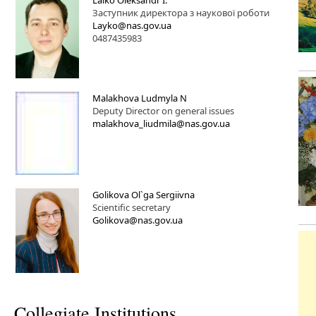
Laiko Oleksandr I.
Заступник директора з наукової роботи
Layko@nas.gov.ua
0487435983
Malakhova Ludmyla N
Deputy Director on general issues
malakhova_liudmila@nas.gov.ua
Golikova Ol`ga Sergiivna
Scientific secretary
Golikova@nas.gov.ua
Collegiate Institutions