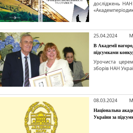
досліджень НАН 
«Академперіодик
25.04.2024
M
В Академії нагоро
підсумками конку
Урочиста церемо
зборів НАН Украї
08.03.2024
M
Національна акаде
України за підсум