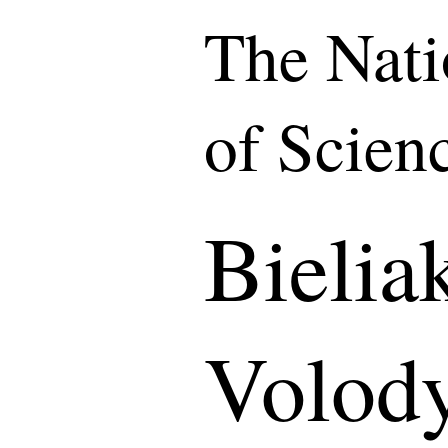
The Nat
of Scien
Bielia
Volod