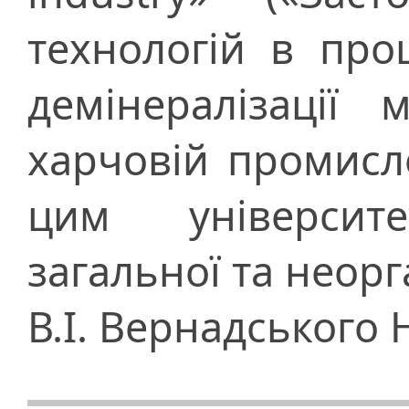
технологій в про
демінералізації
харчовій промисло
цим університ
загальної та неорга
В.І. Вернадського