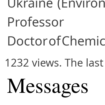
Ukraine
(Enviro
Professor
Doctor
of
Chemic
1232 views. The last
Messages