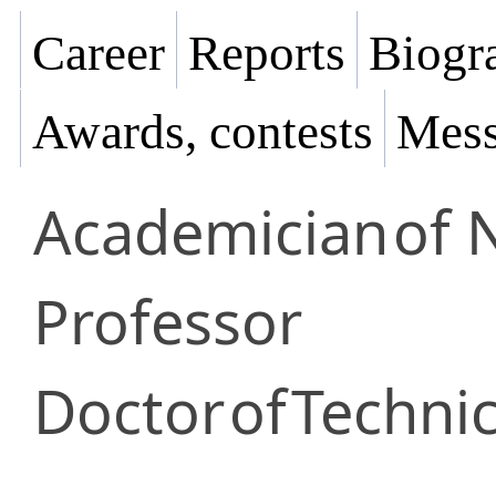
Career
Reports
Biogra
Awards, contests
Mess
Academician
of 
Professor
Doctor
of
Technic