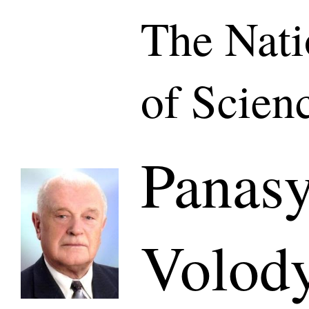
The Nat
of Scien
Panas
Volod