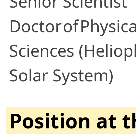
Senior Scientist
Doctor
of
Physic
Sciences (Heliop
Solar System)
Position at 