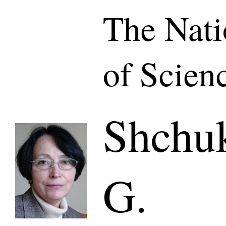
The Nat
of Scien
Shchuk
G.